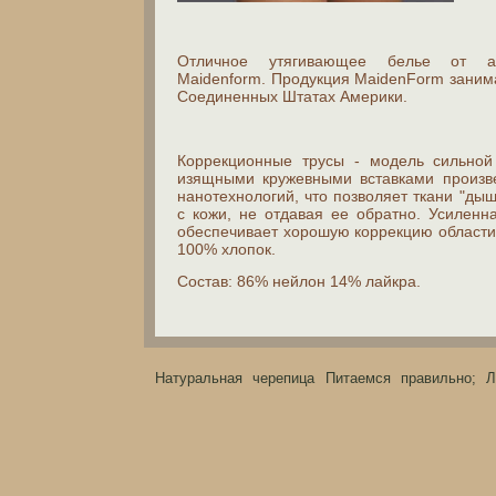
Отличное утягивающее белье от а
Maidenform. Продукция MaidenForm заним
Соединенных Штатах Америки.
Коррекционные трусы - модель сильной
изящными кружевными вставками произв
нанотехнологий, что позволяет ткани "дыш
с кожи, не отдавая ее обратно. Усиленн
обеспечивает хорошую коррекцию области 
100% хлопок.
Состав: 86% нейлон 14% лайкра.
Натуральная черепица
Питаемся правильно;
Л