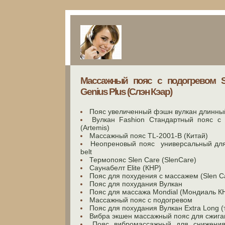
Массажный пояс с подогревом Sl
Genius Plus (Слэн Кэар)
Пояс увеличенный фэшн вулкан длинный
Вулкан Fashion Стандартный пояс с
(Artemis)
Массажный пояс TL-2001-В (Китай)
Неопреновый пояс универсальный для
belt
Термопояс Slen Care (SlenCare)
Cаунабелт Elite (КНР)
Пояс для похудения с массажем (Slen C
Пояс для похудания Вулкан
Пояс для массажа Mondial (Мондиаль К
Массажный пояс с подогревом
Пояс для похудания Вулкан Extra Long (
Вибра экшен массажный пояс для сжига
Пояс вибромассажный для снижени