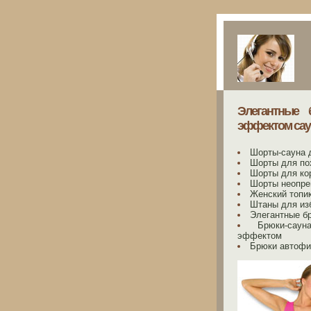
Элегантные 
эффектом сау
Шорты-сауна 
Шорты для по
Шорты для ко
Шорты неопре
Женский топи
Штаны для изб
Элегантные бр
Брюки-сау
эффектом
Брюки автофит