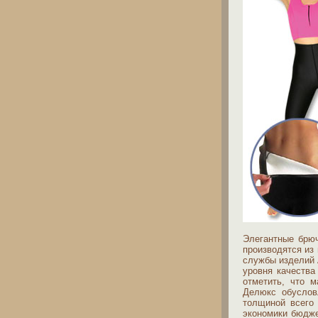
Элегантные брюч
производятся из
службы изделий 
уровня качества
отметить, что 
Делюкс обуслов
толщиной всего
экономики бюдже