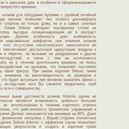
так и замужних дам, а особенно в сформировавшихся
 непростого времени.
 штанов для похудания Артемис с удобной потайной
иде молнии позволяет без особого дискомфорта
их спортом не только дома, но и в самых элитных
ах. Линия Deluxe обладает внутренним слоем из
хлопка, выгодно позиционирующим её в контраст
укции. Данная особенность дает возможность
ебя максимально комфортно при ношении штанов
 того отсутствие синтетического наполнителя во
е обеспечивает достаточную циркуляцию воздуха к
жи и обратно, не вызывая ее раздражения и других
последствий, в связи с чем не исключается
сить их в течение длительного времени, не боясь
воздействия на организм, что позволяет постоянно
ть свою фигуру. При заказе изделия Deluxe также
ть внимание на малогабаритность их размеров в
 что будет актуально при желании захватить брюки с
у, вследствие чего Вы сможете продолжить свой
а пути к совершенству.
енных выше достоинств штанов Artemis одним из
плюсов является возможность добиться больших
и их использовании в течение короткого отрезка
влено, что действенность физических упражнений в
дания Делюкс повышается как минимум на 30%. Даже
 физических нагрузках с Вашей стороны элегантные
удения Deluxe Artemis с эффектом сауны позволяют
сающих результатов и создать в короткие сроки