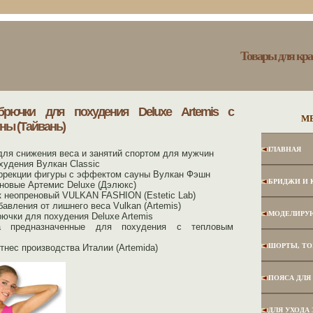
Товары для кра
брючки для похудения Deluxe Artemis с
М
ны (Тайвань)
ГЛАВНАЯ
для снижения веса и занятий спортом для мужчин
худения Вулкан Classic
ррекции фигуры с эффектом сауны Вулкан Фэшн
БРИДЖИ И 
новые Артемис Deluxe (Дэлюкс)
к неопреновый VULKAN FASHION (Estetic Lab)
авления от лишнего веса Vulkan (Artemis)
МОДЕЛИРУ
ючки для похудения Deluxe Artemis
на предназначенные для похудения с тепловым
ШОРТЫ, ТО
нес производства Италии (Artemida)
ПОЯСА ДЛЯ
ДЛЯ УХОДА 