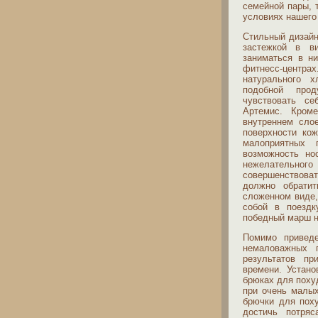
семейной пары, 
условиях нашего
Стильный дизайн
застежкой в в
заниматься в н
фитнесс-центр
натурального 
подобной прод
чувствовать с
Артемис. Кроме
внутреннем сло
поверхности ко
малоприятных 
возможность но
нежелательного 
совершенствова
должно обрати
сложенном виде,
собой в поездк
победный марш н
Помимо привед
немаловажных 
результатов пр
времени. Устано
брюках для поху
при очень малых
брючки для пох
достичь потря