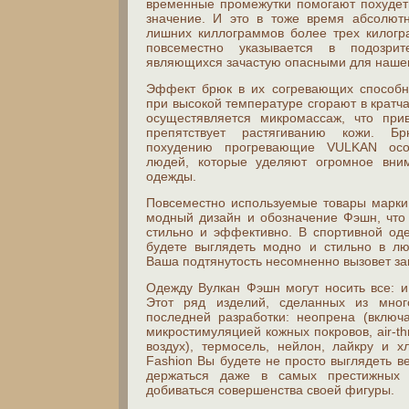
временные промежутки помогают похудет
значение. И это в тоже время абсолют
лишних киллограммов более трех килогр
повсеместно указывается в подозрит
являющихся зачастую опасными для нашег
Эффект брюк в их согревающих способн
при высокой температуре сгорают в кратч
осущестявляется микромассаж, что при
препятствует растягиванию кожи. Бр
похудению прогревающие VULKAN осо
людей, которые уделяют огромное вни
одежды.
Повсеместно используемые товары марки
модный дизайн и обозначение Фэшн, что
стильно и эффективно. В спортивной од
будете выглядеть модно и стильно в лю
Ваша подтянутость несомненно вызовет за
Одежду Вулкан Фэшн могут носить все: 
Этот ряд изделий, сделанных из мног
последней разработки: неопрена (включ
микростимуляцией кожных покровов, air-t
воздух), термосель, нейлон, лайкру и х
Fashion Вы будете не просто выглядеть в
держаться даже в самых престижных 
добиваться совершенства своей фигуры.